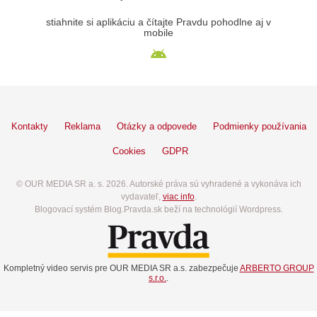
stiahnite si aplikáciu a čítajte Pravdu pohodlne aj v
mobile
Kontakty
Reklama
Otázky a odpovede
Podmienky používania
Cookies
GDPR
© OUR MEDIA SR a. s. 2026. Autorské práva sú vyhradené a vykonáva ich
vydavateľ,
viac info
.
Blogovací systém Blog.Pravda.sk beží na technológií Wordpress.
Kompletný video servis pre OUR MEDIA SR a.s. zabezpečuje
ARBERTO GROUP
s.r.o.
.