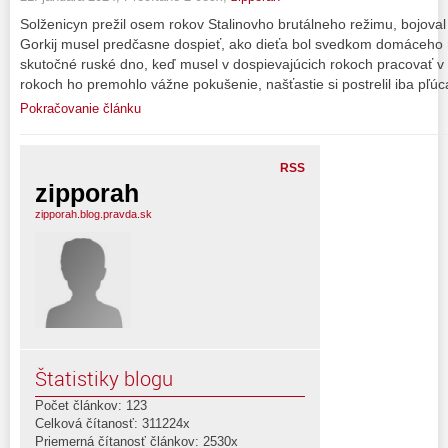
Solženicyn prežil osem rokov Stalinovho brutálneho režimu, bojova
Gorkij musel predčasne dospieť, ako dieťa bol svedkom domáceho n
skutočné ruské dno, keď musel v dospievajúcich rokoch pracovať v
rokoch ho premohlo vážne pokušenie, našťastie si postrelil iba pľúc
Pokračovanie článku
RSS
zipporah
zipporah.blog.pravda.sk
Štatistiky blogu
Počet článkov: 123
Celková čítanosť: 311224x
Priemerná čítanosť článkov: 2530x