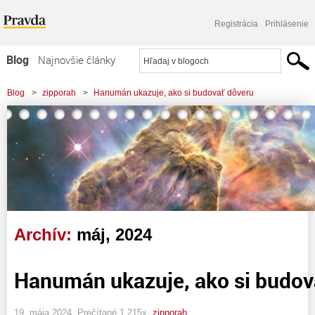
Registrácia
Prihlásenie
Blog
Najnovšie články
Najčítanejšie články
Blog
>
zipporah
>
Hanumán ukazuje, ako si budovať dôveru
Najkomentovanejšie články
Zoznam blogov
Komerčné blogy
Archív:
máj, 2024
Hanumán ukazuje, ako si budov
19. mája 2024, Prečítané 1 215x,
zipporah