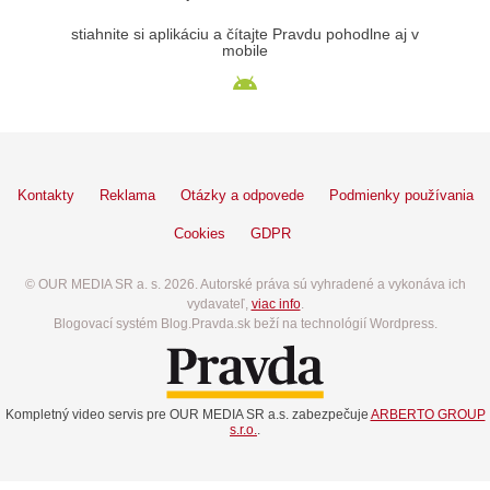
stiahnite si aplikáciu a čítajte Pravdu pohodlne aj v
mobile
Kontakty
Reklama
Otázky a odpovede
Podmienky používania
Cookies
GDPR
© OUR MEDIA SR a. s. 2026. Autorské práva sú vyhradené a vykonáva ich
vydavateľ,
viac info
.
Blogovací systém Blog.Pravda.sk beží na technológií Wordpress.
Kompletný video servis pre OUR MEDIA SR a.s. zabezpečuje
ARBERTO GROUP
s.r.o.
.