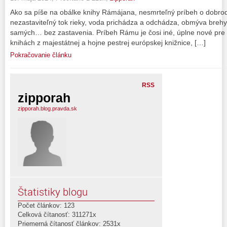
Ako sa píše na obálke knihy Rámájana, nesmrteľný príbeh o dobrodr
nezastaviteľný tok rieky, voda prichádza a odchádza, obmýva breh
samých… bez zastavenia. Príbeh Rámu je čosi iné, úplne nové pre či
knihách z majestátnej a hojne pestrej európskej knižnice, […]
Pokračovanie článku
RSS
zipporah
zipporah.blog.pravda.sk
Štatistiky blogu
Počet článkov: 123
Celková čítanosť: 311271x
Priemerná čítanosť článkov: 2531x